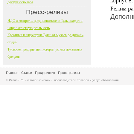
корпус 8.
доступность зала
Режим раб
Пресс-релизы
Дополн
НДС и контроль: предприниматели Тулы входят в
новую отчетную реальность
Креативные индустрии Тулы: от музеев до дизайн-
студий
Тульские предприятия: история успеха локальных
брендов
Главная
Статьи
Предприятия
Пресс-релизы
© Регион 71 - каталог компаний, производители товаров и услуг, объявления