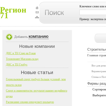
Ключевое слово или 
Регион
71
Пример: экспертиза с
компанию
Добавить
Новые компании
Строитель
ДНС в ТЦ Спар на 9 мая
Главная стра
Технопоинт Магазин-склад
ДНС в ТЦ Глобус
Все для рем
Новые статьи
Керамограни
Стены и Пот
Горнолыжный спорт требует больше условий, чем
Фирмы раз
просто склон
Сортиров
Спорт и знаменитости: результат важнее медийного
Выберите
шума
Расписание секции определяет реальную