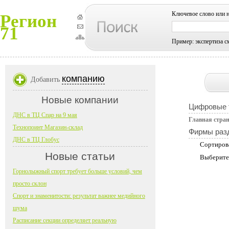
Ключевое слово или 
Регион
71
Пример: экспертиза с
компанию
Добавить
Новые компании
Цифровые 
ДНС в ТЦ Спар на 9 мая
Главная стра
Технопоинт Магазин-склад
Фирмы раз
ДНС в ТЦ Глобус
Сортиров
Новые статьи
Выберите
Горнолыжный спорт требует больше условий, чем
просто склон
Спорт и знаменитости: результат важнее медийного
шума
Расписание секции определяет реальную