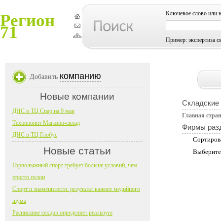
Ключевое слово или 
Регион
71
Пример: экспертиза с
компанию
Добавить
Новые компании
Складские 
ДНС в ТЦ Спар на 9 мая
Главная стра
Технопоинт Магазин-склад
Фирмы раз
ДНС в ТЦ Глобус
Сортиров
Новые статьи
Выберите
Горнолыжный спорт требует больше условий, чем
просто склон
Спорт и знаменитости: результат важнее медийного
шума
Расписание секции определяет реальную