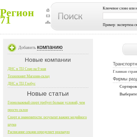
Ключевое слово или 
Регион
71
Пример: экспертиза с
компанию
Добавить
Новые компании
Транспортн
ДНС в ТЦ Спар на 9 мая
Главная стра
Технопоинт Магазин-склад
Фирмы раз
ДНС в ТЦ Глобус
Сортиров
Новые статьи
Выберите
Горнолыжный спорт требует больше условий, чем
просто склон
Спорт и знаменитости: результат важнее медийного
шума
Расписание секции определяет реальную