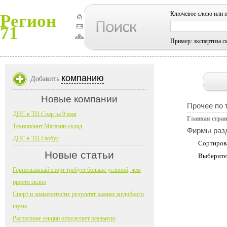
Ключевое слово или 
Регион
71
Пример: экспертиза с
компанию
Добавить
Новые компании
Прочее по 
ДНС в ТЦ Спар на 9 мая
Главная стра
Технопоинт Магазин-склад
Фирмы раз
ДНС в ТЦ Глобус
Сортиров
Новые статьи
Выберите
Горнолыжный спорт требует больше условий, чем
просто склон
Спорт и знаменитости: результат важнее медийного
шума
Расписание секции определяет реальную