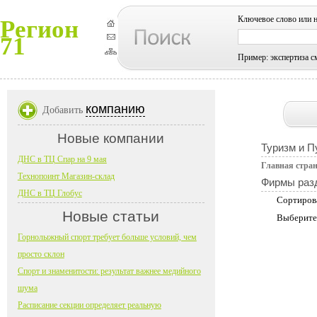
Ключевое слово или 
Регион
71
Пример: экспертиза с
компанию
Добавить
Новые компании
Туризм и П
ДНС в ТЦ Спар на 9 мая
Главная стра
Технопоинт Магазин-склад
Фирмы раз
ДНС в ТЦ Глобус
Сортиров
Новые статьи
Выберите
Горнолыжный спорт требует больше условий, чем
просто склон
Спорт и знаменитости: результат важнее медийного
шума
Расписание секции определяет реальную