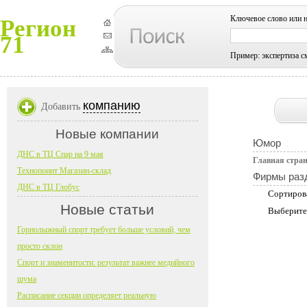
Ключевое слово или 
Регион
71
Пример: экспертиза с
компанию
Добавить
Новые компании
Юмор
ДНС в ТЦ Спар на 9 мая
Главная стра
Технопоинт Магазин-склад
Фирмы раз
ДНС в ТЦ Глобус
Сортиров
Новые статьи
Выберите
Горнолыжный спорт требует больше условий, чем
просто склон
Спорт и знаменитости: результат важнее медийного
шума
Расписание секции определяет реальную