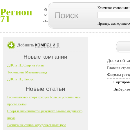
Ключевое слово или 
Регион
71
Пример: экспертиза с
компанию
Добавить
Новые компании
Доски объ
ДНС в ТЦ Спар на 9 мая
Главная стра
Технопоинт Магазин-склад
Фирмы раз
ДНС в ТЦ Глобус
Сортиров
Новые статьи
Выберите
Горнолыжный спорт требует больше условий, чем
просто склон
Спорт и знаменитости: результат важнее медийного
шума
Расписание секции определяет реальную