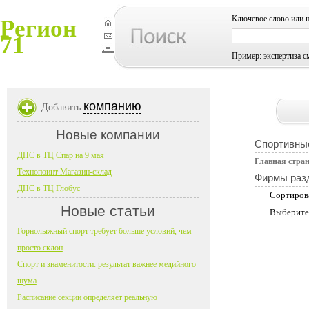
Ключевое слово или 
Регион
71
Пример: экспертиза с
компанию
Добавить
Новые компании
Спортивные
ДНС в ТЦ Спар на 9 мая
Главная стра
Технопоинт Магазин-склад
Фирмы раз
ДНС в ТЦ Глобус
Сортиров
Новые статьи
Выберите
Горнолыжный спорт требует больше условий, чем
просто склон
Спорт и знаменитости: результат важнее медийного
шума
Расписание секции определяет реальную