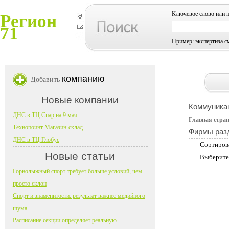
Ключевое слово или 
Регион
71
Пример: экспертиза с
компанию
Добавить
Новые компании
Коммуника
ДНС в ТЦ Спар на 9 мая
Главная стра
Технопоинт Магазин-склад
Фирмы раз
ДНС в ТЦ Глобус
Сортиров
Новые статьи
Выберите
Горнолыжный спорт требует больше условий, чем
просто склон
Спорт и знаменитости: результат важнее медийного
шума
Расписание секции определяет реальную