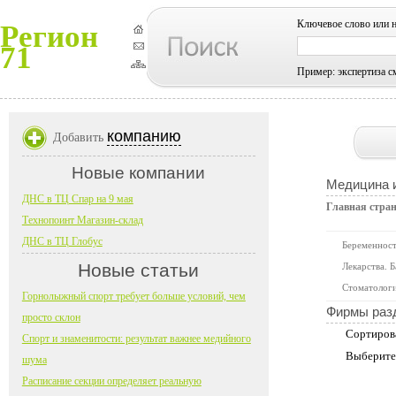
Ключевое слово или 
Регион
71
Пример: экспертиза с
компанию
Добавить
Новые компании
Медицина 
ДНС в ТЦ Спар на 9 мая
Главная стра
Технопоинт Магазин-склад
ДНС в ТЦ Глобус
Беременност
Новые статьи
Лекарства. 
Стоматолог
Горнолыжный спорт требует больше условий, чем
Фирмы раз
просто склон
Сортиров
Спорт и знаменитости: результат важнее медийного
Выберите
шума
Расписание секции определяет реальную