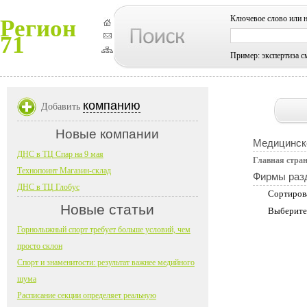
Ключевое слово или 
Регион
71
Пример: экспертиза с
компанию
Добавить
Новые компании
Медицинск
ДНС в ТЦ Спар на 9 мая
Главная стра
Технопоинт Магазин-склад
Фирмы раз
ДНС в ТЦ Глобус
Сортиров
Новые статьи
Выберите
Горнолыжный спорт требует больше условий, чем
просто склон
Спорт и знаменитости: результат важнее медийного
шума
Расписание секции определяет реальную